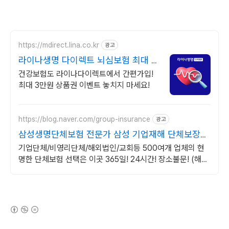
https://mdirect.lina.co.kr
광고
라이나생명 다이렉트 뇌심보험 최대 3
만원 상품권 증정
건강보험도 라이나다이렉트에서 간편가입!
최대 3만원 상품권 이벤트 놓치지 마세요!
https://blog.naver.com/group-insurance
광고
삼성생명단체보험 전문가 삼성 기업재해 단체보장보
험
기업단체/비영리단체/해외법인/교회등 500여개 업체의 현
명한 단체보험 선택은 이곳 365일! 24시간! 장소불문! (해외
포함) 근무중이든 아니든 재해사고 보장!
(새창열림)